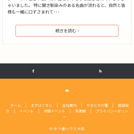
ゃいました。 特に聞き馴染みのある名曲が流れると、自然と皆
様も一緒に口ずさまれて･･･
続きを読む
ホーム
まずはこちら
会社案内
やまとの介護
施設紹
介
イベント
年間イベント
写真館
プライバシーポリシ
ー
© ゆう優ハウス大和