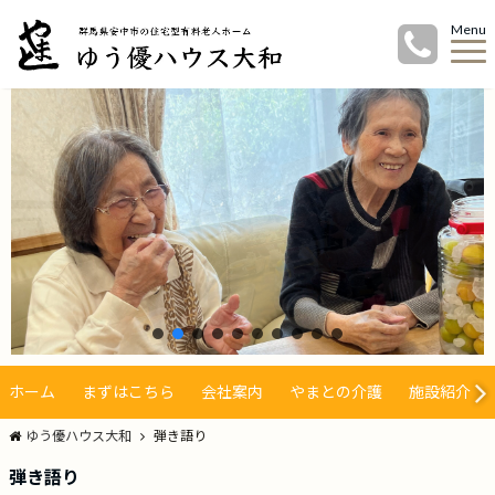
Menu
ホーム
まずはこちら
会社案内
やまとの介護
施設紹介
ゆう優ハウス大和
弾き語り
弾き語り